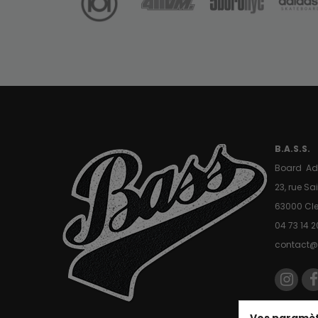
B.A.S.S.
Board Ad
23, rue S
63000 Cl
04 73 14 2
contact@