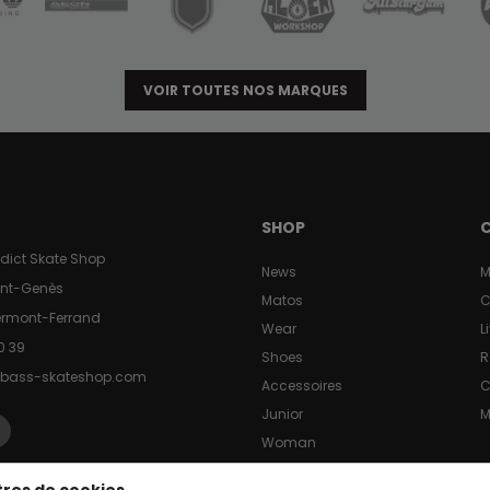
VOIR TOUTES NOS MARQUES
SHOP
dict Skate Shop
News
M
aint-Genès
Matos
C
ermont-Ferrand
Wear
L
0 39
Shoes
R
bass-skateshop.com
Accessoires
Junior
M
Woman
Destock