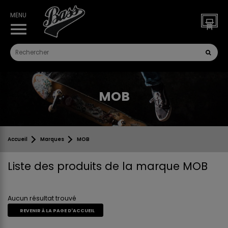
MENU
menu
MOB
Accueil
Marques
MOB
Liste des produits de la marque MOB
Aucun résultat trouvé
REVENIR À LA PAGE D'ACCUEIL