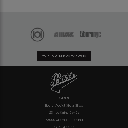
VOIR TOUTES NOS MARQUES
B.A.S.S.
Board Addict Skate Shop
23, rue Saint-Genès
63000 Clermont-Ferrand
04 73 14 20 39