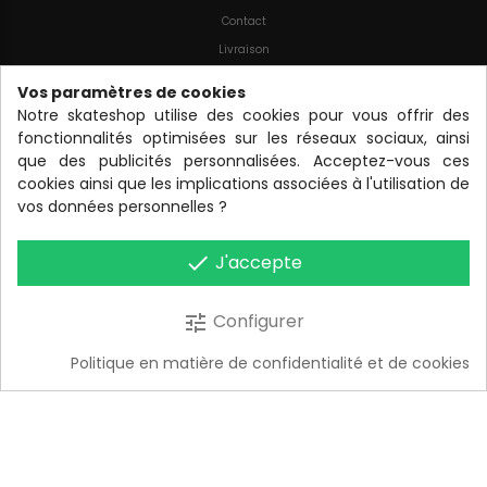
Contact
Livraison
RGPD, cookies
Vos paramètres de cookies
CGV
Notre skateshop utilise des cookies pour vous offrir des
fonctionnalités optimisées sur les réseaux sociaux, ainsi
Mentions Légales
que des publicités personnalisées. Acceptez-vous ces
cookies ainsi que les implications associées à l'utilisation de
À PROPOS
vos données personnelles ?
BASS
J'accepte
done
Où nous trouver ?
Configurer
tune
HORAIRES
Politique en matière de confidentialité et de cookies
Accueil
Rechercher
Mon compte
Panier
Du mardi au samedi
10h-12h30 & 14h-19h
© 2022
B.A.S.S. - BOARD ADDICT SKATE SHOP
. TOUS DROITS RÉSERVÉS.
DESIGN BY TURBULENCES