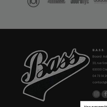
B.A.S.S.
Board Ad
23, rue S
63000 Cl
04 73 14 2
contact@