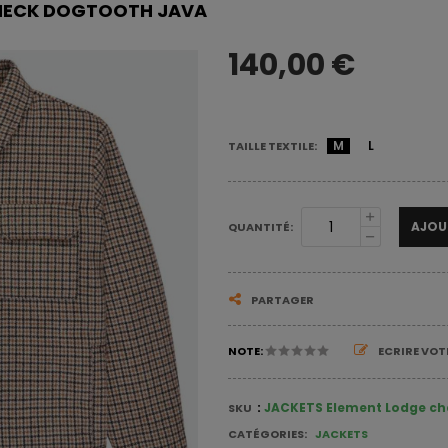
CHECK DOGTOOTH JAVA
140,00 €
M
L
TAILLE TEXTILE:
AJOU
QUANTITÉ:
PARTAGER
NOTE:
ECRIRE VO
:
JACKETS Element Lodge ch
SKU
JACKETS
CATÉGORIES: