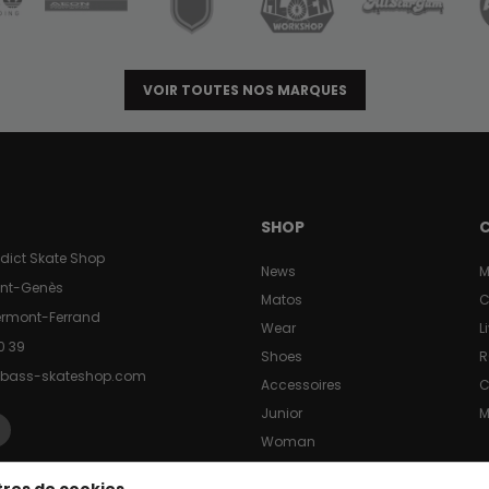
VOIR TOUTES NOS MARQUES
SHOP
dict Skate Shop
News
M
aint-Genès
Matos
C
ermont-Ferrand
Wear
L
0 39
Shoes
R
bass-skateshop.com
Accessoires
Junior
M
Woman
Destock